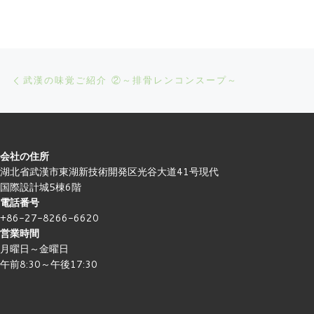
Post navigation
Previous post
武漢の味覚ご紹介 ②～排骨レンコンスープ～
会社の住所
湖北省武漢市東湖新技術開発区光谷大道41号現代
国際設計城5棟6階
電話番号
+86-27-8266-6620
営業時間
月曜日～金曜日
午前8:30～午後17:30