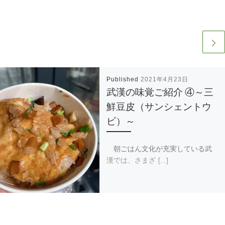
Published
2021年4月23日
武漢の味覚ご紹介 ④～三
鮮豆皮（サンシェントウ
ビ）～
朝ごはん文化が充実している武
漢では、さまざ […]