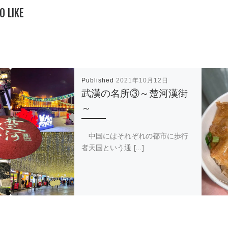
O LIKE
Published
2021年10月12日
武漢の名所③～楚河漢街
～
中国にはそれぞれの都市に歩行
者天国という通 […]