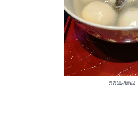
元宵(黒胡麻餡)