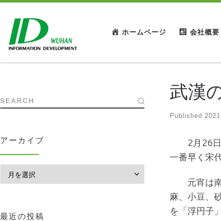
ホームページ
会社概要
武漢
SEARCH
Published
202
アーカイブ
2月26日
一番早く宋
アーカイブ
元宵は南方
麻、小豆、
を「浮円子
最近の投稿