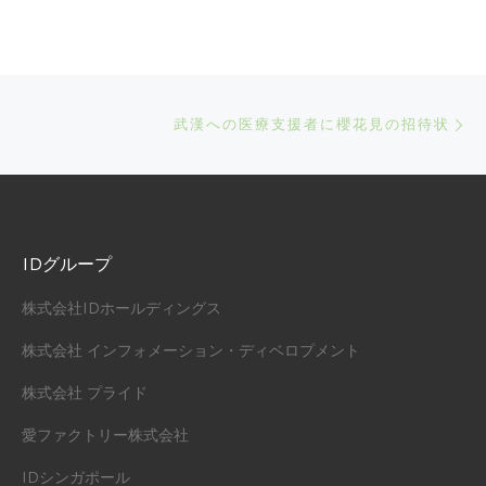
Ne
武漢への医療支援者に櫻花見の招待状
IDグループ
株式会社IDホールディングス
株式会社 インフォメーション・ディベロプメント
株式会社 プライド
愛ファクトリー株式会社
IDシンガポール