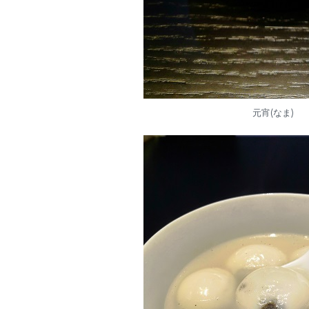
元宵(なま)