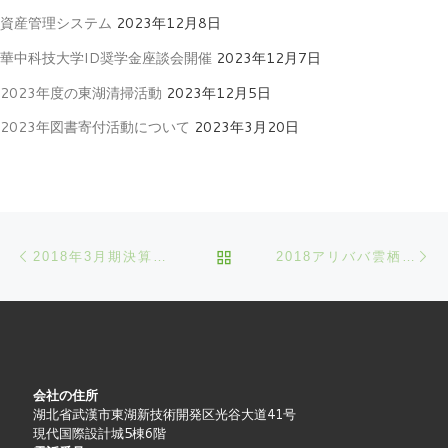
資産管理システム
2023年12月8日
華中科技大学ID奨学金座談会開催
2023年12月7日
2023年度の東湖清掃活動
2023年12月5日
2023年図書寄付活動について
2023年3月20日
Post navigation
Previous post
Ne
BACK TO POST LIST
2018年3月期決算サマリーおよび2019年3月期見通し
2018アリババ雲栖大会・武漢サミットへの参会ご報告
会社の住所
湖北省武漢市東湖新技術開発区光谷大道41号
現代国際設計城5棟6階