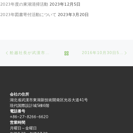
2023年度の東湖清掃活動
2023年12月5日
2023年図書寄付活動について
2023年3月20日
Post navigation
Previous post
Ne
BACK TO POST LIST
舩越社長が武漢市人民政府より黄鶴友誼賞を受賞
2016年10月30日5.5KMのマラソン大会に参加
会社の住所
湖北省武漢市東湖新技術開発区光谷大道41号
現代国際設計城5棟6階
電話番号
+86-27-8266-6620
営業時間
月曜日～金曜日