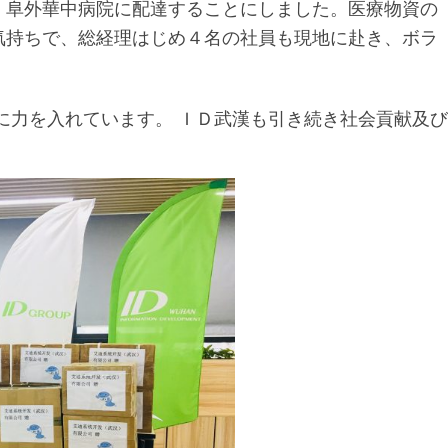
、阜外華中病院に配達することにしました。医療物資の
気持ちで、総経理はじめ４名の社員も現地に赴き、ボラ
動に力を入れています。 ＩＤ武漢も引き続き社会貢献及び