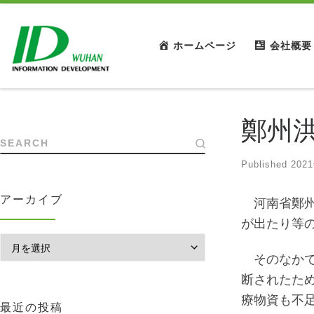
ホームページ
会社概要
鄭州
SEARCH
Published
202
アーカイブ
河南省鄭州
が出たり等
アーカイブ
そのなかで
断されたため
療物資も不
最近の投稿