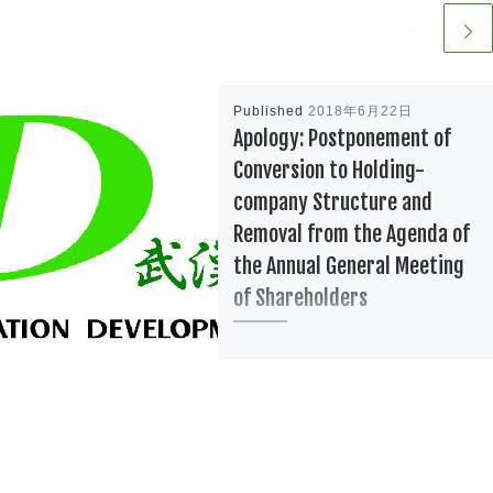
Published
2018年6月22日
Apology: Postponement of
Conversion to Holding-
company Structure and
Removal from the Agenda of
the Annual General Meeting
of Shareholders
Information Developmen […]