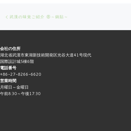
Post navigation
Previous post
武漢の味覚ご紹介 ⑧～鍋貼～
会社の住所
湖北省武漢市東湖新技術開発区光谷大道41号現代
国際設計城5棟6階
電話番号
+86-27-8266-6620
営業時間
月曜日～金曜日
午前8:30～午後17:30