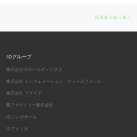
Ne
武漢夜の盛り場
IDグループ
株式会社IDホールディングス
株式会社 インフォメーション・ディベロプメント
株式会社 プライド
愛ファクトリー株式会社
IDシンガポール
IDアメリカ