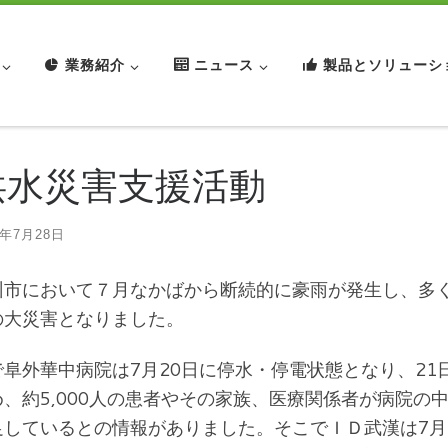
業務紹介
ニュース
製品とソリューシ
洪水災害支援活動
1年7月28日
市において７月なかばから断続的に豪雨が発生し、多く
の大災害となりました。
阜外華中病院は7月20日に停水・停電状態となり、21
、約5,000人の患者やその家族、医療関係者が病院
足しているとの情報がありました。そこでＩＤ武漢は7月