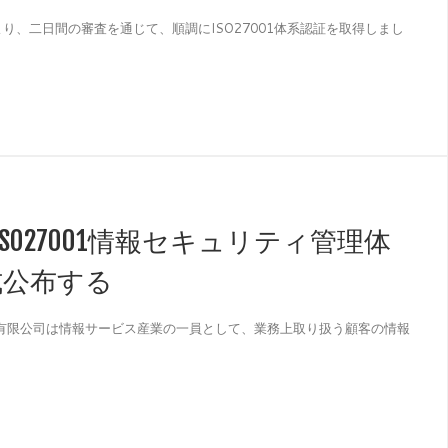
により、二日間の審査を通じて、順調にISO27001体系認証を取得しまし
O27001情報セキュリティ管理体
式公布する
漢）有限公司は情報サービス産業の一員として、業務上取り扱う顧客の情報