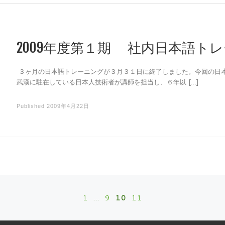
2009年度第１期 社内日本語ト
３ヶ月の日本語トレーニングが３月３１日に終了しました。今回の日
武漢に駐在している日本人技術者が講師を担当し、６年以 […]
Published
2009年4月22日
1
…
9
10
11