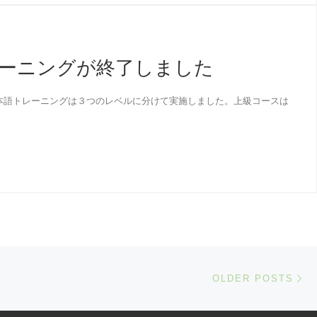
レーニングが終了しました
本語トレーニングは３つのレベルに分けて実施しました。上級コースは
Ol
OLDER POSTS