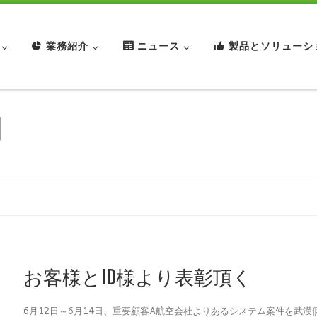
業務紹介
ニュース
製品とソリューシ
日
お客様とID様より表彰頂く
6月12日～6月14日、重要顧客A航空会社よりあるシステム案件を武