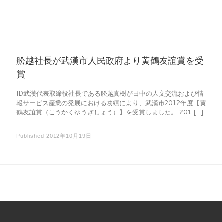
舩越社長が武漢市人民政府より黄鶴友誼賞を受
賞
ID武漢代表取締役社長である舩越真樹が日中の人文交流および情
報サービス産業の発展における功績により、武漢市2012年度【黄
鶴友誼賞（こうかくゆうぎしょう）】を受賞しました。 201 […]
Published
2012年10月19日